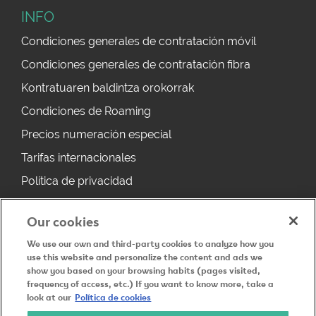
INFO
Condiciones generales de contratación móvil
Condiciones generales de contratación fibra
Kontratuaren baldintza orokorrak
Condiciones de Roaming
Precios numeración especial
Tarifas internacionales
Política de privacidad
Política de cookies
Our cookies
Derecho desistimiento
We use our own and third-party cookies to analyze how you
Aviso legal
use this website and personalize the content and ads we
show you based on your browsing habits (pages visited,
Noticias
frequency of access, etc.) If you want to know more, take a
look at our
Política de cookies