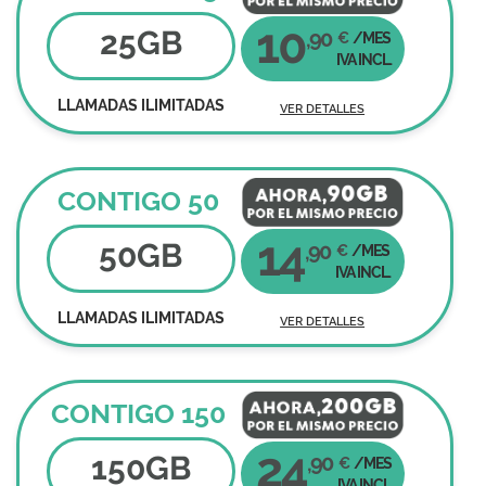
10
25
GB
,90
€
/MES
IVA INCL.
LLAMADAS ILIMITADAS
VER DETALLES
CONTIGO 50
14
50
GB
,90
€
/MES
IVA INCL.
LLAMADAS ILIMITADAS
VER DETALLES
CONTIGO 150
24
150
GB
,90
€
/MES
IVA INCL.