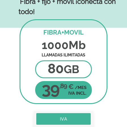
Fibra + fijo + móvil ¡conecta con
todo!
FIBRA+MOVIL
1000Mb
LLAMADAS ILIMITADAS
80
GB
39
,89
€
/MES
IVA INCL.
IVA