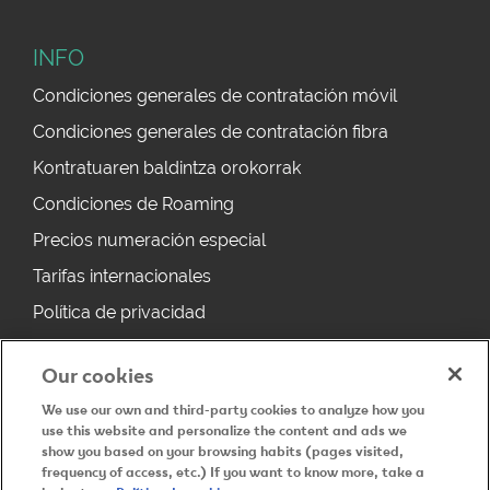
INFO
Condiciones generales de contratación móvil
Condiciones generales de contratación fibra
Kontratuaren baldintza orokorrak
Condiciones de Roaming
Precios numeración especial
Tarifas internacionales
Política de privacidad
Política de cookies
Our cookies
Derecho desistimiento
We use our own and third-party cookies to analyze how you
Aviso legal
use this website and personalize the content and ads we
show you based on your browsing habits (pages visited,
Noticias
frequency of access, etc.) If you want to know more, take a